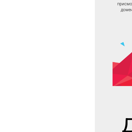
присмот
домен
Д