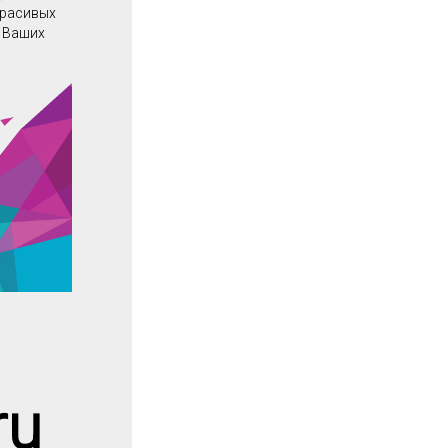
красивых
о Ваших
ru