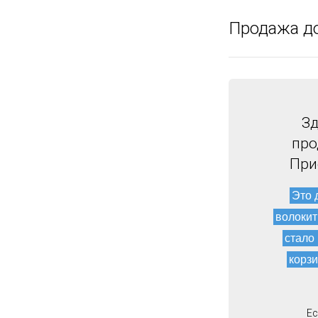
Продажа д
Зд
про
При
Это 
волокит
стало
корзи
Ес