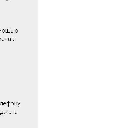
омощью
мена и
елефону
иджета