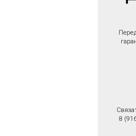
Перед
гара
Связа
8 (91