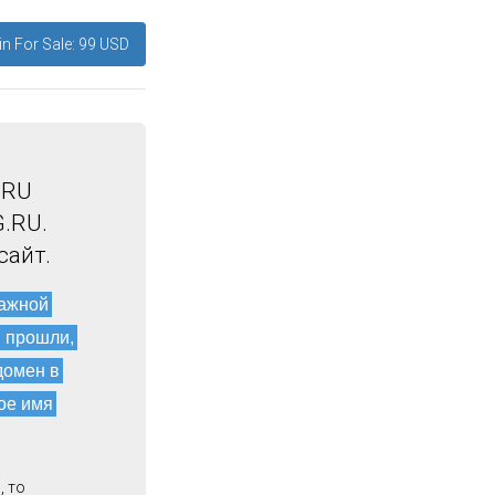
n For Sale: 99 USD
.RU
.RU.
сайт.
мажной
и прошли,
домен в
ое имя
, то