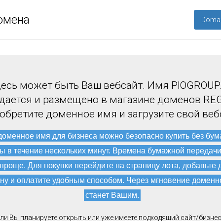
омена
Domai
есь может быть Ваш вебсайт. Имя PIOGROUP
дается и размещено в магазине доменов REG
обретите доменное имя и загрузите свой веб
доменное имя для бизнеса можно безопасно купить без бу
ы в течение нескольких минут. Времена бумажной передач
 проще. Для покупки перейдите на страницу лота, добавьте 
ну и оплатите удобным способом. Через мгновение доменн
станет Вашим.
ли Вы планируете открыть или уже имеете подходящий сайт/бизнес